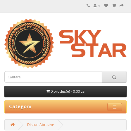
0 produs(e) - 0,00 Lei
Categorii
Discuri Abrazive