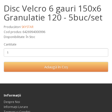
Disc Velcro 6 gauri 150x6
Granulatie 120 - 5buc/set
Producători
SKYSTAR
Cod produs: 6426994000996
Disponibilitate: În Stoc
Cantitate
Adaugă în Coş
Informaţii
Despre Noi
Informații Livrare
Termeni și Condiții