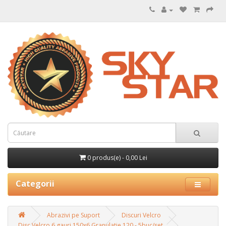
0 produs(e) - 0,00 Lei
Categorii
Abrazivi pe Suport
Discuri Velcro
Disc Velcro 6 gauri 150x6 Granulatie 120 - 5buc/set