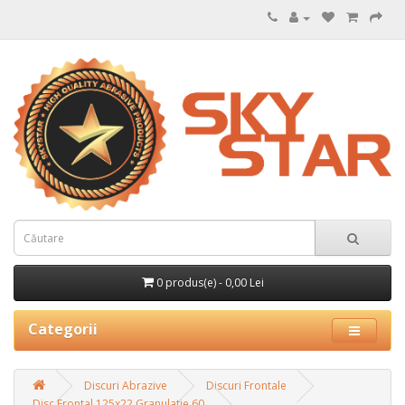
0 produs(e) - 0,00 Lei
Categorii
Discuri Abrazive
Discuri Frontale
Disc Frontal 125x22 Granulatie 60