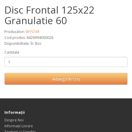
Disc Frontal 125x22
Granulatie 60
Producători
SKYSTAR
Cod produs: 6426994000026
Disponibilitate: În Stoc
Cantitate
Adaugă în Coş
Informaţii
Despre Noi
Informații Livrare
Termeni și Condiții