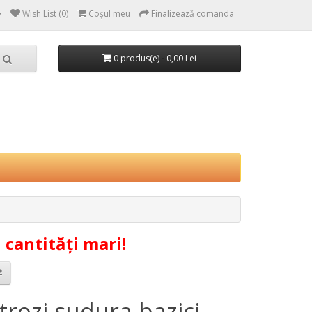
Wish List (0)
Coşul meu
Finalizează comanda
0 produs(e) - 0,00 Lei
cantități mari!
trozi sudura bazici