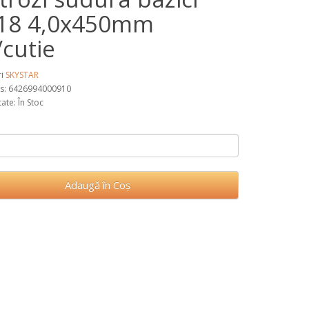
18 4,0x450mm
/cutie
ri
SKYSTAR
s: 6426994000910
tate: În Stoc
Adaugă în Coş