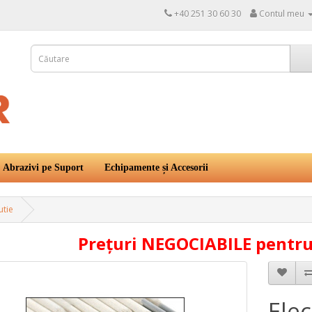
+40 251 30 60 30
Contul meu
Abrazivi pe Suport
Echipamente și Accesorii
utie
Prețuri NEGOCIABILE pentru 
Elec