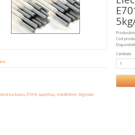
E70
5kg
Producăto
Cod produ
Disponibili
Cantitate
ere
electrozi bazici
,
E7018
,
superbaz
,
4.0x450mm
,
5kg/cutie