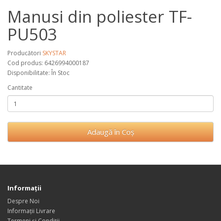
Manusi din poliester TF-
PU503
Producători
SKYSTAR
Cod produs: 6426994000187
Disponibilitate: În Stoc
Cantitate
Adaugă în Coş
Informaţii
Despre Noi
Informații Livrare
Termeni și Condiții