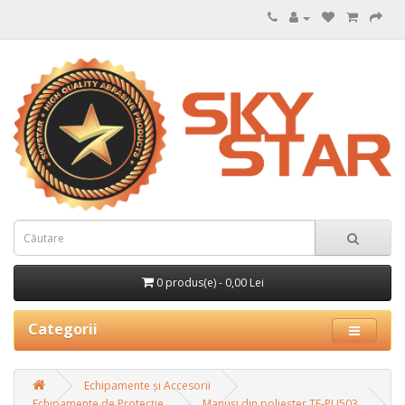
0 produs(e) - 0,00 Lei
Categorii
Echipamente și Accesorii
Echipamente de Protecție
Manusi din poliester TF-PU503